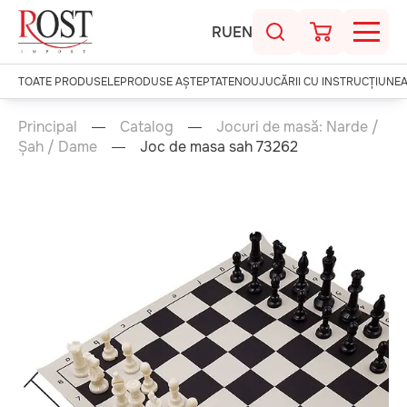
RU
EN
TOATE PRODUSELE
PRODUSE AȘTEPTATE
NOU
JUCĂRII CU INSTRUCȚIUNE
Principal
Catalog
Jocuri de masă: Narde /
Șah / Dame
Joc de masa sah 73262