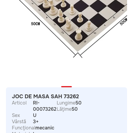
JOC DE MASA SAH 73262
Articol
RI-
Lungime
50
00073262
Lăţime
50
Sex
U
Vârstă
3+
Funcţional
mecanic