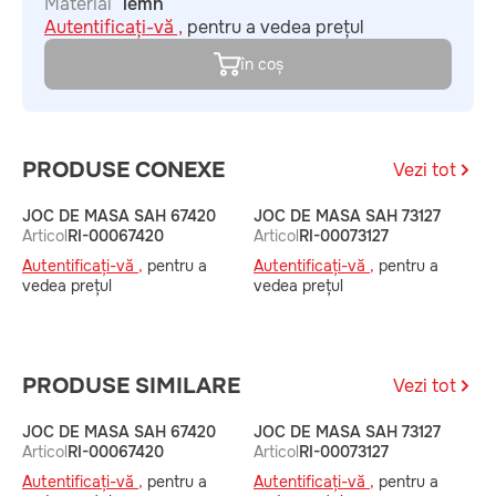
Material
lemn
Autentificați-vă ,
pentru a vedea prețul
în coș
PRODUSE CONEXE
Vezi tot
JOC DE MASA SAH 67420
JOC DE MASA SAH 73127
J
Articol
RI-00067420
Articol
RI-00073127
6
A
Autentificați-vă ,
pentru a
Autentificați-vă ,
pentru a
A
vedea prețul
vedea prețul
v
PRODUSE SIMILARE
Vezi tot
JOC DE MASA SAH 67420
JOC DE MASA SAH 73127
J
Articol
RI-00067420
Articol
RI-00073127
6
A
Autentificați-vă ,
pentru a
Autentificați-vă ,
pentru a
A