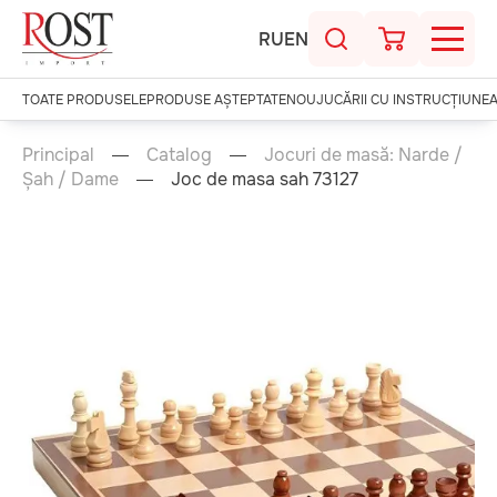
RU
EN
TOATE PRODUSELE
PRODUSE AȘTEPTATE
NOU
JUCĂRII CU INSTRUCȚIUNE
Principal
Catalog
Jocuri de masă: Narde /
Șah / Dame
Joc de masa sah 73127