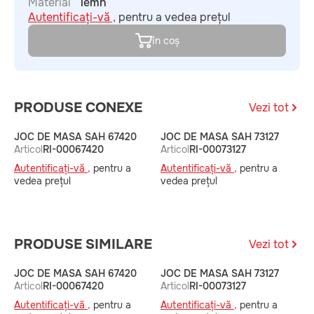
Material
lemn
Autentificați-vă ,
pentru a vedea prețul
în coș
PRODUSE CONEXE
Vezi tot
JOC DE MASA SAH 67420
JOC DE MASA SAH 73127
J
Articol
RI-00067420
Articol
RI-00073127
6
A
Autentificați-vă ,
pentru a
Autentificați-vă ,
pentru a
A
vedea prețul
vedea prețul
v
PRODUSE SIMILARE
Vezi tot
JOC DE MASA SAH 67420
JOC DE MASA SAH 73127
J
Articol
RI-00067420
Articol
RI-00073127
6
A
Autentificați-vă ,
pentru a
Autentificați-vă ,
pentru a
A