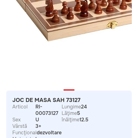
JOC DE MASA SAH 73127
Articol
RI-
Lungime
24
00073127
Lăţime
5
Sex
U
înălţime
12.5
Vârstă
3+
Funcţional
dezvoltare