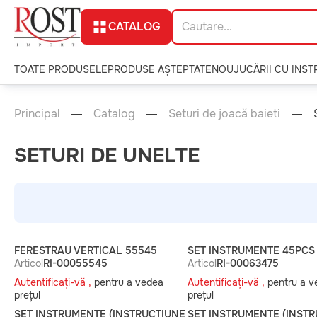
CATALOG
TOATE PRODUSELE
PRODUSE AȘTEPTATE
NOU
JUCĂRII CU INS
Principal
Catalog
Seturi de joacă baieti
SETURI DE UNELTE
FERESTRAU VERTICAL 55545
SET INSTRUMENTE 45PCS
Articol
RI-00055545
Articol
RI-00063475
Autentificați-vă ,
pentru a vedea
Autentificați-vă ,
pentru a v
prețul
prețul
SET INSTRUMENTE (INSTRUCTIUNE
SET INSTRUMENTE (INST