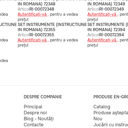
IN ROMANA) 72348
IN ROMANA) 72349
Articol
RI-00072348
Articol
RI-00072349
edea
Autentificați-vă ,
pentru a vedea
Autentificați-vă ,
pent
prețul
prețul
RUCTIUNE
SET INSTRUMENTE (INSTRUCTIUNE
SET INSTRUMENTE 
IN ROMANA) 72355
IN ROMANA) 72394
Articol
RI-00072355
Articol
RI-00072394
edea
Autentificați-vă ,
pentru a vedea
Autentificați-vă ,
pent
prețul
prețul
edea
DESPRE COMPANIE
PRODUSE EN-GR
Principal
Catalog
Despre noi
Produse aștept
Blog - Noutăți
Nou
Contacte
Jucării cu instr