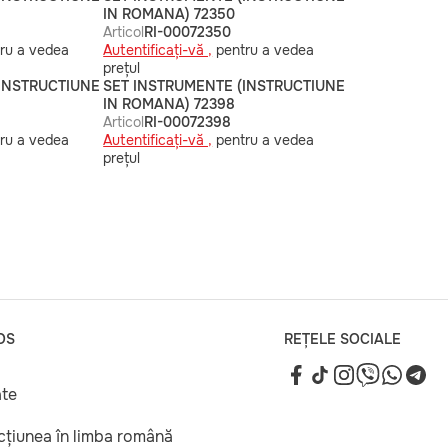
IN ROMANA) 72350
Articol
RI-00072350
ru a vedea
Autentificați-vă ,
pentru a vedea
prețul
(INSTRUCTIUNE
SET INSTRUMENTE (INSTRUCTIUNE
IN ROMANA) 72398
Articol
RI-00072398
ru a vedea
Autentificați-vă ,
pentru a vedea
prețul
OS
REȚELE SOCIALE
ate
ucțiunea în limba română