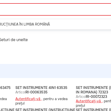
TRUCȚIUNEA ÎN LIMBA ROMÂNĂ
Seturi de unelte
 63475
SET INSTRUMENTE 4IN1 63535
SET INSTRUMENTE 
Articol
RI-00063535
IN ROMANA) 72323
Articol
RI-00072323
edea
Autentificați-vă ,
pentru a vedea
Autentificați-vă ,
pent
prețul
prețul
RUCTIUNE
SET INSTRUMENTE (INSTRUCTIUNE
SET INSTRUMENTE 