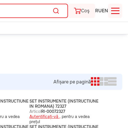
Coş
RU
EN
Afișare pe pagină
(INSTRUCTIUNE
SET INSTRUMENTE (INSTRUCTIUNE
IN ROMANA) 72327
Articol
RI-00072327
ru a vedea
Autentificați-vă ,
pentru a vedea
prețul
(INSTRUCTIUNE
SET INSTRUMENTE (INSTRUCTIUNE