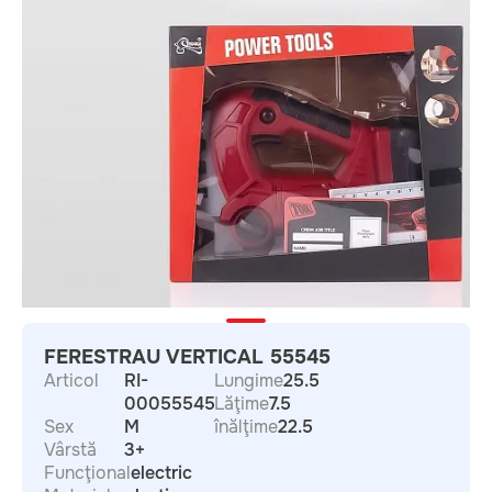
FERESTRAU VERTICAL 55545
Articol
RI-
Lungime
25.5
00055545
Lăţime
7.5
Sex
M
înălţime
22.5
Vârstă
3+
Funcţional
electric