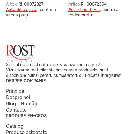
Articol
RI-00072327
Articol
RI-00072354
A
Autentificați-vă ,
pentru a
Autentificați-vă ,
pentru a
v
vedea prețul
vedea prețul
Site-ul este destinat exclusiv vânzărilor en-gros!
Vizualizarea prețurilor și comandarea produselor sunt
disponibile numai pentru cumpărătorii cu ridicata înregistrați
DESPRE COMPANIE
Principal
Despre noi
Blog - Noutăți
Contacte
PRODUSE EN-GROS
Catalog
Produse așteptate