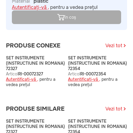
Material
plastic
Autentificați-vă ,
pentru a vedea prețul
în coș
PRODUSE CONEXE
Vezi tot
SET INSTRUMENTE
SET INSTRUMENTE
S
(INSTRUCTIUNE IN ROMANA)
(INSTRUCTIUNE IN ROMANA)
6
72327
72354
A
Articol
RI-00072327
Articol
RI-00072354
A
Autentificați-vă ,
pentru a
Autentificați-vă ,
pentru a
v
vedea prețul
vedea prețul
PRODUSE SIMILARE
Vezi tot
SET INSTRUMENTE
SET INSTRUMENTE
S
(INSTRUCTIUNE IN ROMANA)
(INSTRUCTIUNE IN ROMANA)
6
72327
72354
A