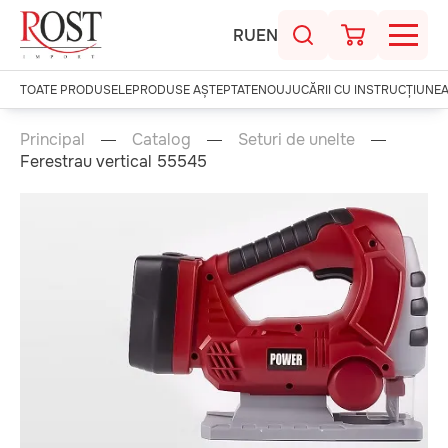
RU
EN
TOATE PRODUSELE
PRODUSE AȘTEPTATE
NOU
JUCĂRII CU INSTRUCȚIUNE
Principal
Catalog
Seturi de unelte
Ferestrau vertical 55545