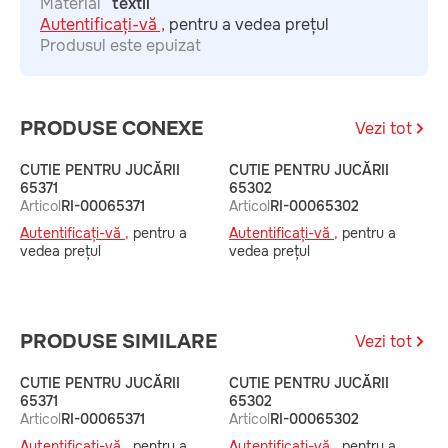
Material
textil
Autentificați-vă ,
pentru a vedea prețul
Produsul este epuizat
PRODUSE CONEXE
Vezi tot
CUTIE PENTRU JUCĂRII
CUTIE PENTRU JUCĂRII
C
65371
65302
A
Articol
RI-00065371
Articol
RI-00065302
A
Autentificați-vă ,
pentru a
Autentificați-vă ,
pentru a
v
vedea prețul
vedea prețul
PRODUSE SIMILARE
Vezi tot
CUTIE PENTRU JUCĂRII
CUTIE PENTRU JUCĂRII
C
65371
65302
A
Articol
RI-00065371
Articol
RI-00065302
A
Autentificați-vă ,
pentru a
Autentificați-vă ,
pentru a