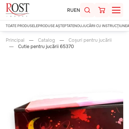
RU
EN
TOATE PRODUSELE
PRODUSE AȘTEPTATE
NOU
JUCĂRII CU INSTRUCȚIUNE
Principal
Catalog
Coșuri pentru jucării
Cutie pentru jucării 65370