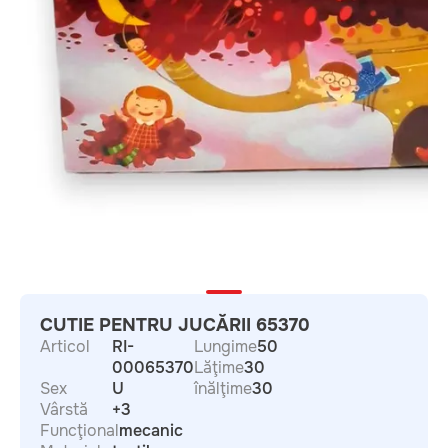
CUTIE PENTRU JUCĂRII 65370
Articol
RI-
Lungime
50
00065370
Lăţime
30
Sex
U
înălţime
30
Vârstă
+3
Funcţional
mecanic