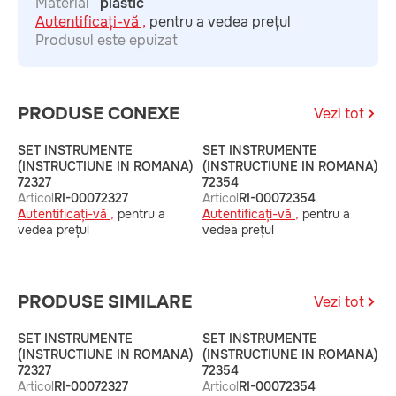
Material
plastic
Autentificați-vă ,
pentru a vedea prețul
Produsul este epuizat
PRODUSE CONEXE
Vezi tot
SET INSTRUMENTE
SET INSTRUMENTE
S
(INSTRUCTIUNE IN ROMANA)
(INSTRUCTIUNE IN ROMANA)
6
72327
72354
A
Articol
RI-00072327
Articol
RI-00072354
A
Autentificați-vă ,
pentru a
Autentificați-vă ,
pentru a
v
vedea prețul
vedea prețul
PRODUSE SIMILARE
Vezi tot
SET INSTRUMENTE
SET INSTRUMENTE
S
(INSTRUCTIUNE IN ROMANA)
(INSTRUCTIUNE IN ROMANA)
6
72327
72354
A
Articol
RI-00072327
Articol
RI-00072354
A