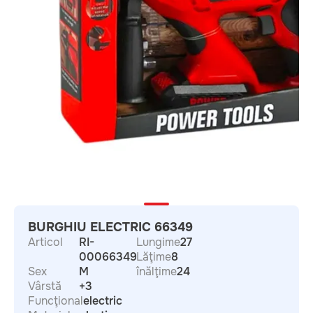
BURGHIU ELECTRIC 66349
Articol
RI-
Lungime
27
00066349
Lăţime
8
Sex
M
înălţime
24
Vârstă
+3
Funcţional
electric