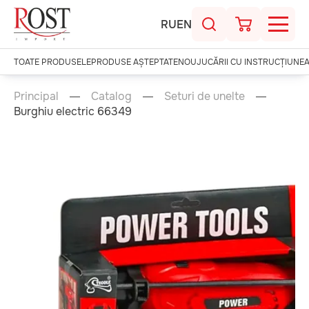
RU
EN
TOATE PRODUSELE
PRODUSE AȘTEPTATE
NOU
JUCĂRII CU INSTRUCȚIUNE
Principal
Catalog
Seturi de unelte
Burghiu electric 66349