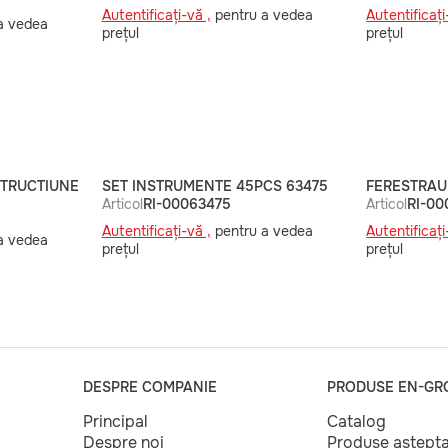
Autentificați-vă ,
pentru a vedea
Autentificați
a vedea
prețul
prețul
STRUCTIUNE
SET INSTRUMENTE 45PCS 63475
FERESTRAU
Articol
RI-00063475
Articol
RI-0
Autentificați-vă ,
pentru a vedea
Autentificați
a vedea
prețul
prețul
DESPRE COMPANIE
PRODUSE EN-GR
Principal
Catalog
Despre noi
Produse aștept