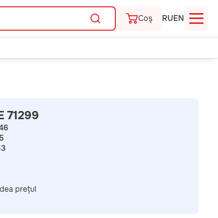
Coş
RU
EN
 71299
46
5
33
dea prețul