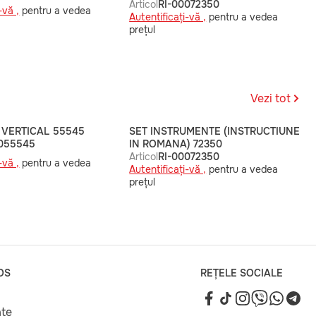
Articol
RI-00072350
-vă ,
pentru a vedea
Autentificați-vă ,
pentru a vedea
prețul
Vezi tot
 VERTICAL 55545
SET INSTRUMENTE (INSTRUCTIUNE
0055545
IN ROMANA) 72350
Articol
RI-00072350
-vă ,
pentru a vedea
Autentificați-vă ,
pentru a vedea
prețul
OS
REȚELE SOCIALE
ate