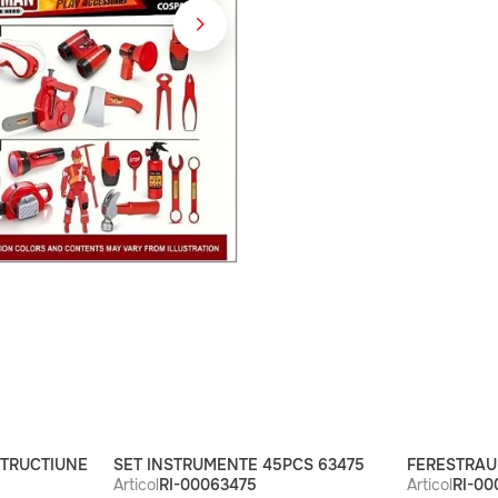
STRUCTIUNE
SET INSTRUMENTE 45PCS 63475
FERESTRAU
Articol
RI-00063475
Articol
RI-0