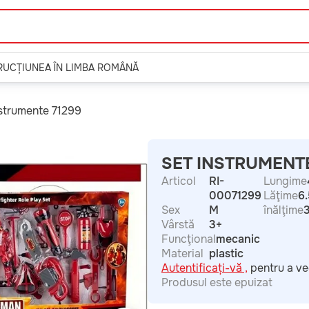
TRUCȚIUNEA ÎN LIMBA ROMÂNĂ
nstrumente 71299
SET INSTRUMENTE
Articol
RI-
Lungime
00071299
Lăţime
6.
Sex
M
înălţime
Vârstă
3+
Funcţional
mecanic
Material
plastic
Autentificați-vă ,
pentru a ve
Produsul este epuizat