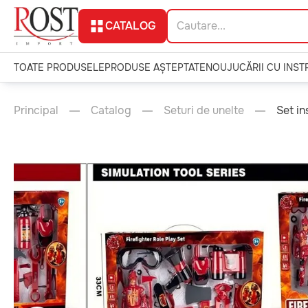
CATALOG
TOATE PRODUSELE
PRODUSE AȘTEPTATE
NOU
JUCĂRII CU INS
Principal
Catalog
Seturi de unelte
Set i