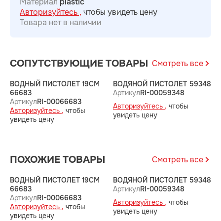
Материал
plastic
Авторизуйтесь ,
чтобы увидеть цену
Товара нет в наличии
СОПУТСТВУЮЩИЕ ТОВАРЫ
Смотреть все
ВОДНЫЙ ПИСТОЛЕТ 19СМ
ВОДЯНОЙ ПИСТОЛЕТ 59348
В
66683
Артикул
RI-00059348
7
Артикул
RI-00066683
А
Авторизуйтесь ,
чтобы
Авторизуйтесь ,
чтобы
А
увидеть цену
увидеть цену
у
ПОХОЖИЕ ТОВАРЫ
Смотреть все
ВОДНЫЙ ПИСТОЛЕТ 19СМ
ВОДЯНОЙ ПИСТОЛЕТ 59348
В
66683
Артикул
RI-00059348
7
Артикул
RI-00066683
А
Авторизуйтесь ,
чтобы
Авторизуйтесь ,
чтобы
А
увидеть цену
увидеть цену
у