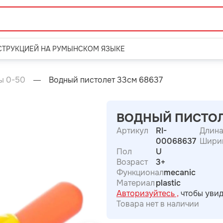
СТРУКЦИЕЙ НА РУМЫНСКОМ ЯЗЫКЕ
ы 0-50
Водный пистолет 33см 68637
ВОДНЫЙ ПИСТОЛ
Артикул
RI-
Длин
00068637
Шири
Пол
U
Возраст
3+
Функционал
mecanic
Материал
plastic
Авторизуйтесь ,
чтобы увид
Товара нет в наличии