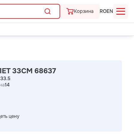
Корзина
RO
EN
ЕТ 33СМ 68637
а
33.5
на
14
еть цену