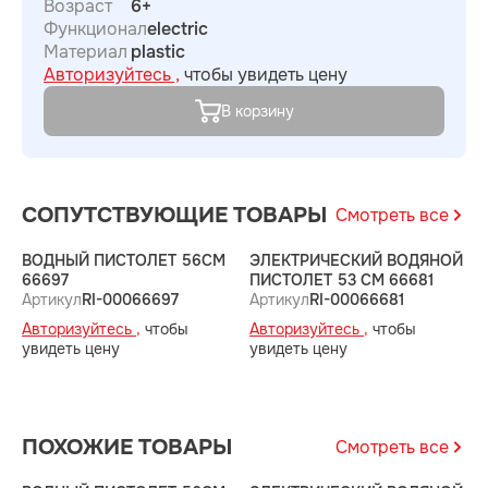
Возраст
6+
Функционал
electric
Материал
plastic
Авторизуйтесь ,
чтобы увидеть цену
В корзину
СОПУТСТВУЮЩИЕ ТОВАРЫ
Смотреть все
ВОДНЫЙ ПИСТОЛЕТ 56СМ
ЭЛЕКТРИЧЕСКИЙ ВОДЯНОЙ
В
66697
ПИСТОЛЕТ 53 СМ 66681
(
Артикул
RI-00066697
Артикул
RI-00066681
А
Авторизуйтесь ,
чтобы
Авторизуйтесь ,
чтобы
А
увидеть цену
увидеть цену
у
ПОХОЖИЕ ТОВАРЫ
Смотреть все