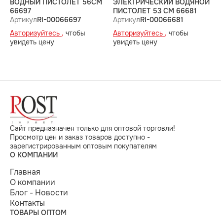
ВОДНЫЙ ПИСТОЛЕТ 56СМ
ЭЛЕКТРИЧЕСКИЙ ВОДЯНОЙ
В
66697
ПИСТОЛЕТ 53 СМ 66681
(
Артикул
RI-00066697
Артикул
RI-00066681
А
Авторизуйтесь ,
чтобы
Авторизуйтесь ,
чтобы
А
увидеть цену
увидеть цену
у
Сайт предназначен только для оптовой торговли!
Просмотр цен и заказ товаров доступно -
зарегистрированным оптовым покупателям
О КОМПАНИИ
Главная
О компании
Блог - Новости
Контакты
ТОВАРЫ ОПТОМ