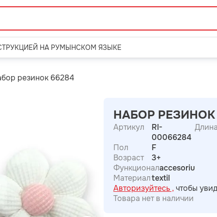
СТРУКЦИЕЙ НА РУМЫНСКОМ ЯЗЫКЕ
бор резинок 66284
НАБОР РЕЗИНОК 
Артикул
RI-
Длин
00066284
Пол
F
Возраст
3+
Функционал
accesoriu
Материал
textil
Авторизуйтесь ,
чтобы увид
Товара нет в наличии