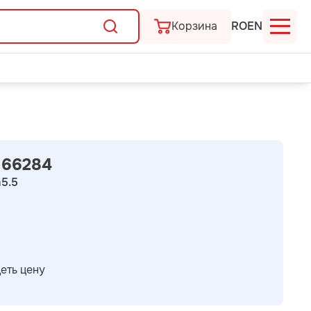
Корзина
RO
EN
66284
а
5.5
еть цену