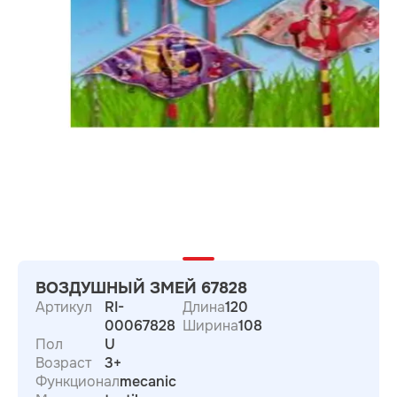
ВОЗДУШНЫЙ ЗМЕЙ 67828
Артикул
RI-
Длина
120
00067828
Ширина
108
Пол
U
Возраст
3+
Функционал
mecanic