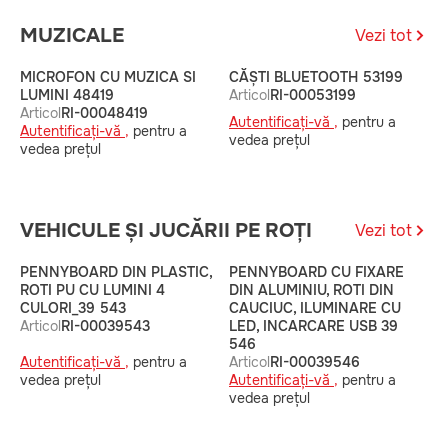
MUZICALE
Vezi tot
MICROFON CU MUZICA SI
CĂȘTI BLUETOOTH 53199
P
LUMINI 48419
Articol
RI-00053199
A
Articol
RI-00048419
Autentificați-vă ,
pentru a
A
Autentificați-vă ,
pentru a
vedea prețul
v
vedea prețul
VEHICULE ȘI JUCĂRII PE ROȚI
Vezi tot
PENNYBOARD DIN PLASTIC,
PENNYBOARD CU FIXARE
P
ROTI PU CU LUMINI 4
DIN ALUMINIU, ROTI DIN
D
CULORI_39 543
CAUCIUC, ILUMINARE CU
C
Articol
RI-00039543
LED, INCARCARE USB 39
I
546
A
Autentificați-vă ,
pentru a
Articol
RI-00039546
A
vedea prețul
Autentificați-vă ,
pentru a
v
vedea prețul