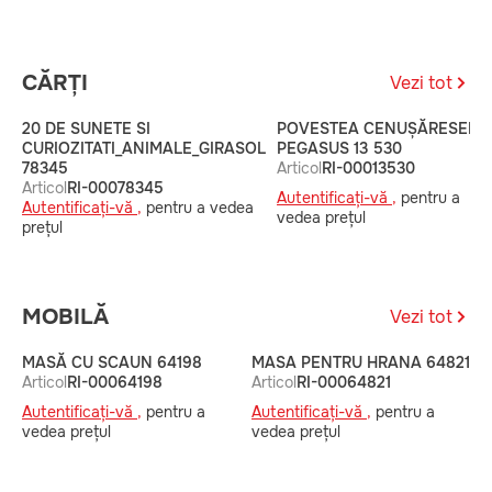
CĂRȚI
Vezi tot
20 DE SUNETE SI
POVESTEA CENUȘĂRESEI
CURIOZITATI_ANIMALE_GIRASOL
PEGASUS 13 530
78345
Articol
RI-00013530
Articol
RI-00078345
Autentificați-vă ,
pentru a
Autentificați-vă ,
pentru a vedea
vedea prețul
prețul
MOBILĂ
Vezi tot
MASĂ CU SCAUN 64198
MASA PENTRU HRANA 64821
M
Articol
RI-00064198
Articol
RI-00064821
6
A
Autentificați-vă ,
pentru a
Autentificați-vă ,
pentru a
A
vedea prețul
vedea prețul
v