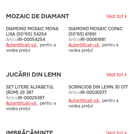
MOZAIC DE DIAMANT
Vezi tot
DIAMOND MOSAIC MONA
DIAMOND MOSAIC COPAC
D
LISA (50*65) 54254
(50*65) 61981
M
Articol
RI-00054254
Articol
RI-00061981
A
Autentificați-vă ,
pentru a
Autentificați-vă ,
pentru a
A
vedea prețul
vedea prețul
v
JUCĂRII DIN LEMN
Vezi tot
SET LITERE ALFABETUL
SCRINCIOB DIN LEMN 30 077
S
(ROM) 29 397
Articol
RI-00030077
(
Articol
RI-00029397
A
Autentificați-vă ,
pentru a
Autentificați-vă ,
pentru a
A
vedea prețul
vedea prețul
v
IMBRĂCĂMINTE
Vezi tot