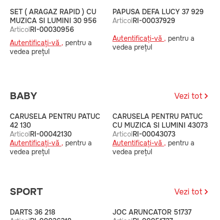
SET ( ARAGAZ RAPID ) CU
PAPUSA DEFA LUCY 37 929
P
MUZICA SI LUMINI 30 956
Articol
RI-00037929
A
Articol
RI-00030956
Autentificați-vă ,
pentru a
A
Autentificați-vă ,
pentru a
vedea prețul
v
vedea prețul
BABY
Vezi tot
CARUSELA PENTRU PATUC
CARUSELA PENTRU PATUC
S
42 130
CU MUZICA SI LUMINI 43073
B
Articol
RI-00042130
Articol
RI-00043073
A
Autentificați-vă ,
pentru a
Autentificați-vă ,
pentru a
A
vedea prețul
vedea prețul
v
SPORT
Vezi tot
DARTS 36 218
JOC ARUNCATOR 51737
S