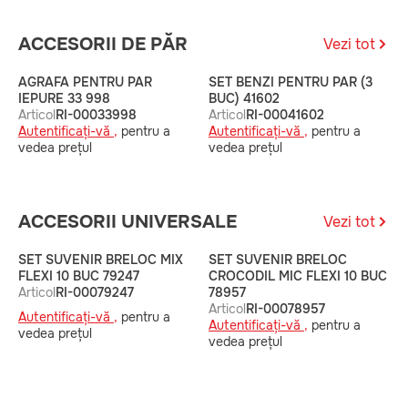
ACCESORII DE PĂR
Vezi tot
AGRAFA PENTRU PAR
SET BENZI PENTRU PAR (3
C
IEPURE 33 998
BUC) 41602
A
Articol
RI-00033998
Articol
RI-00041602
A
Autentificați-vă ,
pentru a
Autentificați-vă ,
pentru a
v
vedea prețul
vedea prețul
ACCESORII UNIVERSALE
Vezi tot
SET SUVENIR BRELOC MIX
SET SUVENIR BRELOC
S
FLEXI 10 BUC 79247
CROCODIL MIC FLEXI 10 BUC
P
Articol
RI-00079247
78957
7
Articol
RI-00078957
A
Autentificați-vă ,
pentru a
Autentificați-vă ,
pentru a
A
vedea prețul
vedea prețul
v