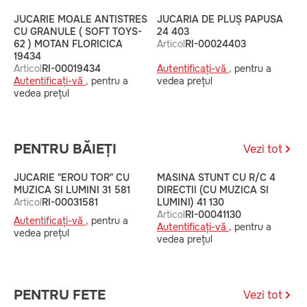
JUCARIE MOALE ANTISTRES
JUCARIA DE PLUȘ PAPUSA
J
CU GRANULE ( SOFT TOYS-
24 403
U
62 ) MOTAN FLORICICA
Articol
RI-00024403
3
19434
A
Articol
RI-00019434
Autentificați-vă ,
pentru a
A
Autentificați-vă ,
pentru a
vedea prețul
v
vedea prețul
PENTRU BĂIEȚI
Vezi tot
JUCARIE "EROU TOR" CU
MASINA STUNT CU R/C 4
S
MUZICA SI LUMINI 31 581
DIRECTII (CU MUZICA SI
A
Articol
RI-00031581
LUMINI) 41 130
Articol
RI-00041130
A
Autentificați-vă ,
pentru a
Autentificați-vă ,
pentru a
v
vedea prețul
vedea prețul
PENTRU FETE
Vezi tot