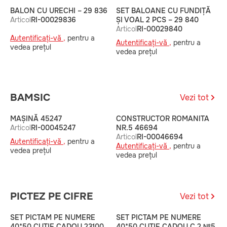
BALON CU URECHI – 29 836
SET BALOANE CU FUNDIȚĂ
B
Articol
RI-00029836
ȘI VOAL 2 PCS – 29 840
A
Articol
RI-00029840
Autentificați-vă ,
pentru a
A
Autentificați-vă ,
pentru a
vedea prețul
v
vedea prețul
BAMSIC
Vezi tot
MAȘINĂ 45247
CONSTRUCTOR ROMANITA
C
Articol
RI-00045247
NR.5 46694
4
Articol
RI-00046694
A
Autentificați-vă ,
pentru a
Autentificați-vă ,
pentru a
A
vedea prețul
vedea prețul
v
PICTEZ PE CIFRE
Vezi tot
SET PICTAM PE NUMERE
SET PICTAM PE NUMERE
S
40*50 CUTIE CADOU 23100
40*50 CUTIE CADOU С.2 №5
4