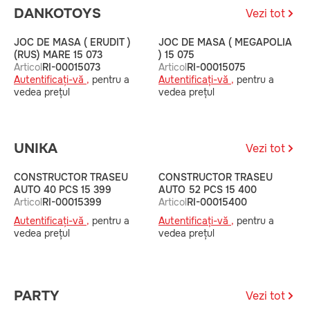
DANKOTOYS
Vezi tot
JOC DE MASA ( ERUDIT )
JOC DE MASA ( MEGAPOLIA
J
(RUS) MARE 15 073
) 15 075
M
Articol
RI-00015073
Articol
RI-00015075
A
Autentificați-vă ,
pentru a
Autentificați-vă ,
pentru a
A
vedea prețul
vedea prețul
v
UNIKA
Vezi tot
CONSTRUCTOR TRASEU
CONSTRUCTOR TRASEU
C
AUTO 40 PCS 15 399
AUTO 52 PCS 15 400
A
Articol
RI-00015399
Articol
RI-00015400
4
A
Autentificați-vă ,
pentru a
Autentificați-vă ,
pentru a
A
vedea prețul
vedea prețul
v
PARTY
Vezi tot