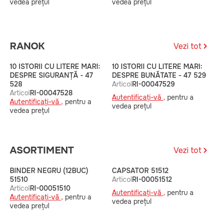
vedea prețul
vedea prețul
v
RANOK
Vezi tot
10 ISTORII CU LITERE MARI:
10 ISTORII CU LITERE MARI:
1
DESPRE SIGURANȚĂ - 47
DESPRE BUNĂTATE - 47 529
D
528
Articol
RI-00047529
A
Articol
RI-00047528
Autentificați-vă ,
pentru a
A
Autentificați-vă ,
pentru a
vedea prețul
v
vedea prețul
ASORTIMENT
Vezi tot
BINDER NEGRU (12BUC)
CAPSATOR 51512
B
51510
Articol
RI-00051512
5
Articol
RI-00051510
A
Autentificați-vă ,
pentru a
Autentificați-vă ,
pentru a
A
vedea prețul
vedea prețul
v