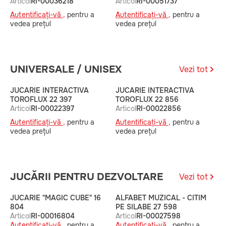
Articol
RI-00036218
Articol
RI-00051737
A
Autentificați-vă ,
pentru a
Autentificați-vă ,
pentru a
A
vedea prețul
vedea prețul
v
UNIVERSALE / UNISEX
Vezi tot
JUCARIE INTERACTIVA
JUCARIE INTERACTIVA
S
TOROFLUX 22 397
TOROFLUX 22 856
9
Articol
RI-00022397
Articol
RI-00022856
A
Autentificați-vă ,
pentru a
Autentificați-vă ,
pentru a
A
vedea prețul
vedea prețul
v
JUCĂRII PENTRU DEZVOLTARE
Vezi tot
JUCARIE "MAGIC CUBE" 16
ALFABET MUZICAL - CITIM
S
804
PE SILABE 27 598
A
Articol
RI-00016804
Articol
RI-00027598
A
Autentificați-vă ,
pentru a
Autentificați-vă ,
pentru a