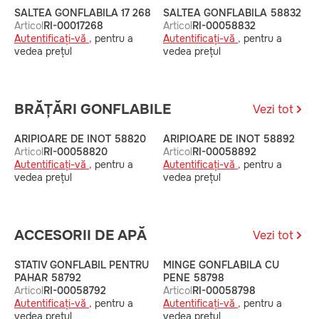
SALTEA GONFLABILA 17 268
SALTEA GONFLABILA 58832
S
Articol
RI-00017268
Articol
RI-00058832
A
Autentificați-vă ,
pentru a
Autentificați-vă ,
pentru a
A
vedea prețul
vedea prețul
v
BRĂȚĂRI GONFLABILE
Vezi tot
ARIPIOARE DE INOT 58820
ARIPIOARE DE INOT 58892
A
Articol
RI-00058820
Articol
RI-00058892
A
Autentificați-vă ,
pentru a
Autentificați-vă ,
pentru a
A
vedea prețul
vedea prețul
v
ACCESORII DE APĂ
Vezi tot
STATIV GONFLABIL PENTRU
MINGE GONFLABILA CU
M
PAHAR 58792
PENE 58798
A
Articol
RI-00058792
Articol
RI-00058798
A
Autentificați-vă ,
pentru a
Autentificați-vă ,
pentru a
v
vedea prețul
vedea prețul