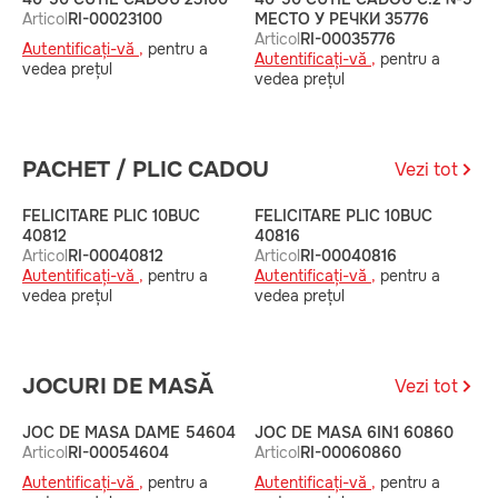
Articol
RI-00023100
МЕСТО У РЕЧКИ 35776
М
Articol
RI-00035776
A
Autentificați-vă ,
pentru a
Autentificați-vă ,
pentru a
A
vedea prețul
vedea prețul
v
PACHET / PLIC CADOU
Vezi tot
FELICITARE PLIC 10BUC
FELICITARE PLIC 10BUC
F
40812
40816
4
Articol
RI-00040812
Articol
RI-00040816
A
Autentificați-vă ,
pentru a
Autentificați-vă ,
pentru a
A
vedea prețul
vedea prețul
v
JOCURI DE MASĂ
Vezi tot
JOC DE MASA DAME 54604
JOC DE MASA 6IN1 60860
J
Articol
RI-00054604
Articol
RI-00060860
H
A
Autentificați-vă ,
pentru a
Autentificați-vă ,
pentru a
A