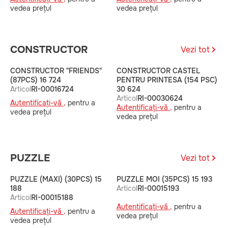
v
vedea prețul
vedea prețul
CONSTRUCTOR
Vezi tot
CONSTRUCTOR "FRIENDS"
CONSTRUCTOR CASTEL
C
(87PCS) 16 724
PENTRU PRINTESA (154 PSC)
F
Articol
RI-00016724
30 624
7
Articol
RI-00030624
A
Autentificați-vă ,
pentru a
Autentificați-vă ,
pentru a
A
vedea prețul
vedea prețul
v
PUZZLE
Vezi tot
PUZZLE (MAXI) (30PCS) 15
PUZZLE MOI (35PCS) 15 193
P
188
Articol
RI-00015193
A
Articol
RI-00015188
Autentificați-vă ,
pentru a
A
Autentificați-vă ,
pentru a
vedea prețul
v
vedea prețul