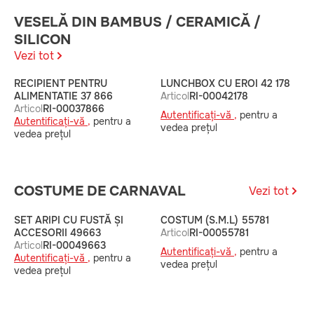
VESELĂ DIN BAMBUS / CERAMICĂ /
SILICON
Vezi tot
RECIPIENT PENTRU
LUNCHBOX CU EROI 42 178
L
ALIMENTATIE 37 866
Articol
RI-00042178
A
Articol
RI-00037866
Autentificați-vă ,
pentru a
A
Autentificați-vă ,
pentru a
vedea prețul
v
vedea prețul
COSTUME DE CARNAVAL
Vezi tot
SET ARIPI CU FUSTĂ ȘI
COSTUM (S.M.L) 55781
A
ACCESORII 49663
Articol
RI-00055781
C
Articol
RI-00049663
A
Autentificați-vă ,
pentru a
Autentificați-vă ,
pentru a
A
vedea prețul
vedea prețul
v