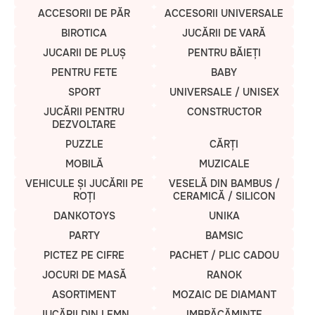
ACCESORII DE PĂR
ACCESORII UNIVERSALE
BIROTICA
JUCĂRII DE VARĂ
JUCARII DE PLUȘ
PENTRU BĂIEȚI
PENTRU FETE
BABY
SPORT
UNIVERSALE / UNISEX
JUCĂRII PENTRU
CONSTRUCTOR
DEZVOLTARE
PUZZLE
CĂRȚI
MOBILĂ
MUZICALE
VEHICULE ȘI JUCĂRII PE
VESELĂ DIN BAMBUS /
ROȚI
CERAMICĂ / SILICON
DANKOTOYS
UNIKA
PARTY
BAMSIC
PICTEZ PE CIFRE
PACHET / PLIC CADOU
JOCURI DE MASĂ
RANOK
ASORTIMENT
MOZAIC DE DIAMANT
JUCĂRII DIN LEMN
IMBRĂCĂMINTE