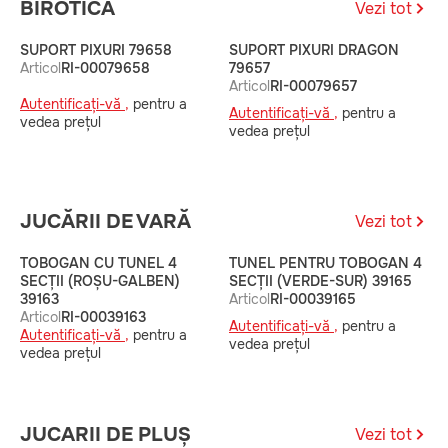
BIROTICA
Vezi tot
SUPORT PIXURI 79658
SUPORT PIXURI DRAGON
E
Articol
RI-00079658
79657
D
Articol
RI-00079657
7
Autentificați-vă ,
pentru a
A
Autentificați-vă ,
pentru a
vedea prețul
A
vedea prețul
v
JUCĂRII DE VARĂ
Vezi tot
TOBOGAN CU TUNEL 4
TUNEL PENTRU TOBOGAN 4
T
SECȚII (ROȘU-GALBEN)
SECȚII (VERDE-SUR) 39165
S
39163
Articol
RI-00039165
3
Articol
RI-00039163
A
Autentificați-vă ,
pentru a
Autentificați-vă ,
pentru a
A
vedea prețul
vedea prețul
v
JUCARII DE PLUȘ
Vezi tot