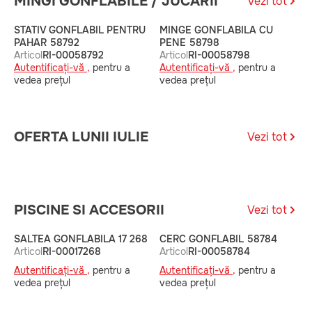
MINGI GONFLABILE / JUCĂRII
Vezi tot
STATIV GONFLABIL PENTRU
MINGE GONFLABILA CU
M
PAHAR 58792
PENE 58798
A
Articol
RI-00058792
Articol
RI-00058798
A
Autentificați-vă ,
pentru a
Autentificați-vă ,
pentru a
v
vedea prețul
vedea prețul
OFERTA LUNII IULIE
Vezi tot
PISCINE SI ACCESORII
Vezi tot
SALTEA GONFLABILA 17 268
CERC GONFLABIL 58784
C
Articol
RI-00017268
Articol
RI-00058784
A
Autentificați-vă ,
pentru a
Autentificați-vă ,
pentru a
A
vedea prețul
vedea prețul
v