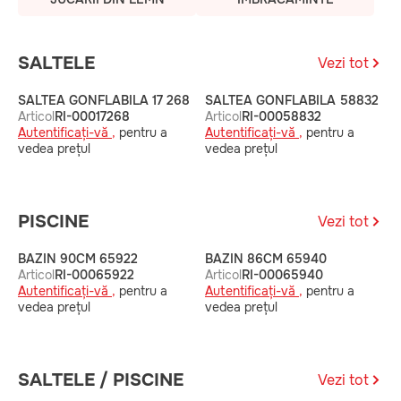
SALTELE
Vezi tot
SALTEA GONFLABILA 17 268
SALTEA GONFLABILA 58832
S
Articol
RI-00017268
Articol
RI-00058832
A
Autentificați-vă ,
pentru a
Autentificați-vă ,
pentru a
A
vedea prețul
vedea prețul
v
PISCINE
Vezi tot
BAZIN 90CM 65922
BAZIN 86CM 65940
B
Articol
RI-00065922
Articol
RI-00065940
A
Autentificați-vă ,
pentru a
Autentificați-vă ,
pentru a
A
vedea prețul
vedea prețul
v
SALTELE / PISCINE
Vezi tot