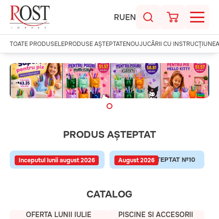
RU
EN
TOATE PRODUSELE
PRODUSE AȘTEPTATE
NOU
JUCĂRII CU INSTRUCȚIUNE
.
PRODUS AȘTEPTAT
PRODUS AȘTEPTAT №09
PRODUS AȘTEPTAT №10
Inceputul lunii august 2026
August 2026
CATALOG
OFERTA LUNII IULIE
PISCINE SI ACCESORII