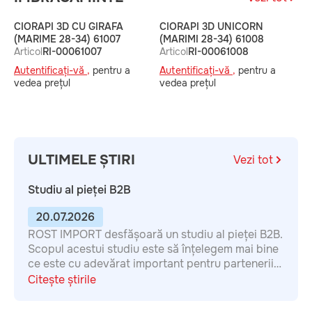
CIORAPI 3D CU GIRAFA
CIORAPI 3D UNICORN
C
(MARIME 28-34) 61007
(MARIMI 28-34) 61008
B
Articol
RI-00061007
Articol
RI-00061008
3
A
Autentificați-vă ,
pentru a
Autentificați-vă ,
pentru a
A
vedea prețul
vedea prețul
v
ULTIMELE ȘTIRI
Vezi tot
Studiu al pieței B2B
20.07.2026
ROST IMPORT desfășoară un studiu al pieței B2B.
Scopul acestui studiu este să înțelegem mai bine
ce este cu adevărat important pentru partenerii
noștri atunci când aleg un furnizor, astfel încât să
Citește știrile
îmbunătățim calitatea colaborării. Chestionarul
este anonim. Completarea durează aproximativ 7